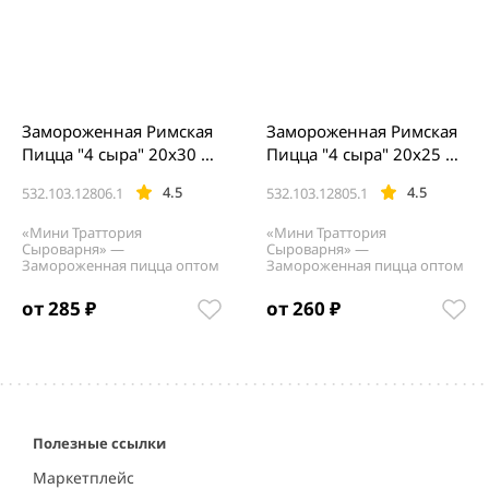
Замороженная Римская
Замороженная Римская
Пицца "4 сыра" 20х30 ве
Пицца "4 сыра" 20х25 ве
с 350 гр
с 300 гр
4.5
4.5
532.103.12806.1
532.103.12805.1
«Мини Траттория
«Мини Траттория
Сыроварня» —
Сыроварня» —
Замороженная пицца оптом
Замороженная пицца оптом
от 285 ₽
от 260 ₽
Item
1
of
5
Полезные ссылки
Маркетплейс