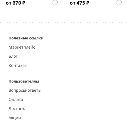
от 670 ₽
от 475 ₽
Item
1
of
5
Полезные ссылки
Маркетплейс
Блог
Контакты
Пользователям
Вопросы-ответы
Оплата
Доставка
Акции