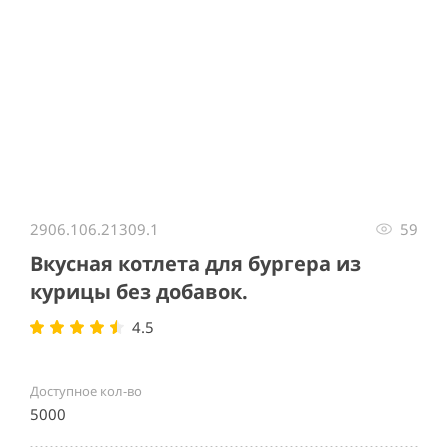
Item
1
2906.106.21309.1
59
of
1
Вкусная котлета для бургера из
курицы без добавок.
4.5
Доступное кол-во
5000