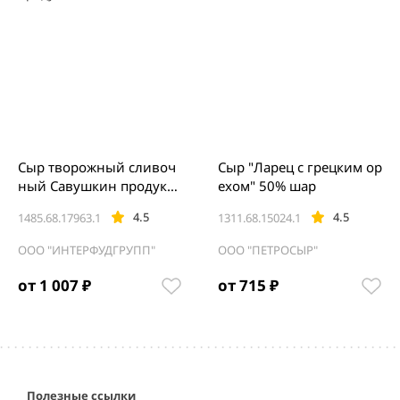
Сыр творожный сливоч
Сыр "Ларец с грецким ор
ный Савушкин продукт
ехом" 50% шар
2.4кг
4.5
4.5
1485.68.17963.1
1311.68.15024.1
ООО "ИНТЕРФУДГРУПП"
ООО "ПЕТРОСЫР"
от 1 007 ₽
от 715 ₽
Item
1
of
5
Полезные ссылки