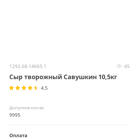
Item
1
1292.68.14665.1
45
of
1
Сыр творожный Савушкин 10,5кг
4.5
Доступное кол-во
9995
Оплата