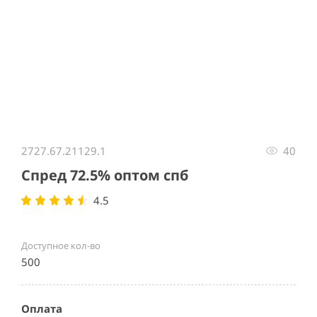
Item
1
2727.67.21129.1
40
of
1
Спред 72.5% оптом спб
4.5
Доступное кол-во
500
Оплата