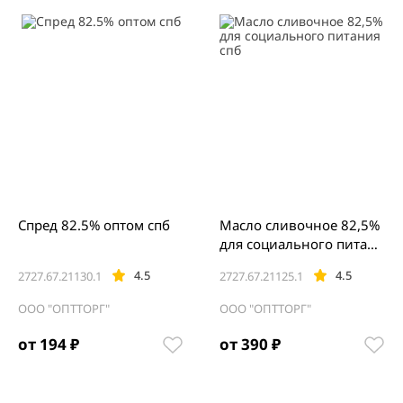
Спред 82.5% оптом спб
Масло сливочное 82,5%
для социального питани
я спб
4.5
4.5
2727.67.21130.1
2727.67.21125.1
ООО "ОПТТОРГ"
ООО "ОПТТОРГ"
от 194 ₽
от 390 ₽
Item
1
of