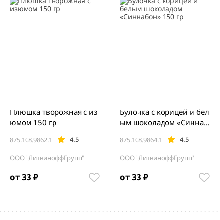
Плюшка творожная с из
Булочка с корицей и бел
юмом 150 гр
ым шоколадом «Синнаб
он» 150 гр
4.5
4.5
875.108.9862.1
875.108.9864.1
ООО "ЛитвиноффГрупп"
ООО "ЛитвиноффГрупп"
от 33 ₽
от 33 ₽
Item
1
of
5