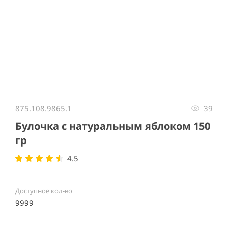
Item
1
875.108.9865.1
39
of
1
Булочка с натуральным яблоком 150
гр
4.5
Доступное кол-во
9999