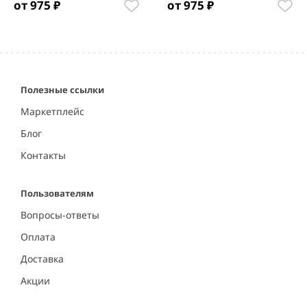
от 975 ₽
от 975 ₽
Item
1
of
5
Полезные ссылки
Маркетплейс
Блог
Контакты
Пользователям
Вопросы-ответы
Оплата
Доставка
Акции