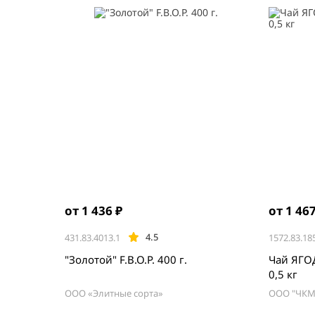
от 1 436 ₽
от 1 467
4.5
431.83.4013.1
1572.83.18
"Золотой" F.B.O.P. 400 г.
Чай ЯГО
0,5 кг
ООО «Элитные сорта»
ООО "ЧКМ
Item