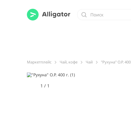
Маркетплейс
Чай, кофе
Чай
"Рухуна" O.P. 400 
1
/
1