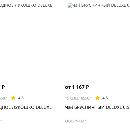
 ₽
от 1 167 ₽
4.5
4.5
558.1
1572.83.18556.1
ДНОЕ ЛУКОШКО DELUXE
Чай БРУСНИЧНЫЙ D
"
ООО "ЧКМ"