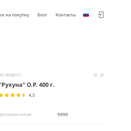
ки на покупку
Блог
Контакты
431.83.4012.1
31
"Рухуна" O.P. 400 г.
4.5
9999
Доступное кол-во