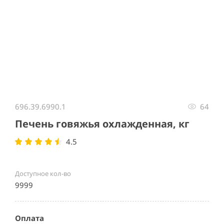
Item
1
696.39.6990.1
64
of
1
Печень говяжья охлажденная, кг
4.5
Доступное кол-во
9999
Оплата